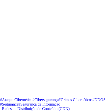
#Ataque Cibernético
#Cibersegurança
#Crimes Cibernéticos
#DDOS
#Segurança
#Segurança da Informação
Redes de Distribuição de Conteúdo (CDN)