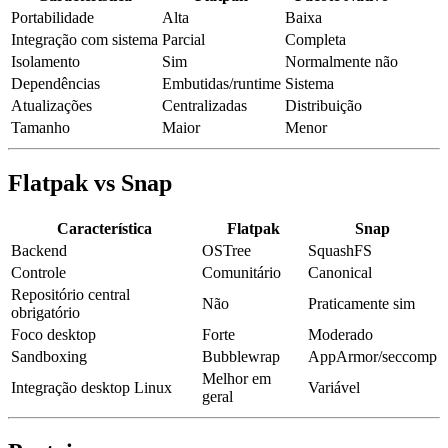
Portabilidade
Alta
Baixa
Integração com sistema
Parcial
Completa
Isolamento
Sim
Normalmente não
Dependências
Embutidas/runtime
Sistema
Atualizações
Centralizadas
Distribuição
Tamanho
Maior
Menor
Flatpak vs Snap
Característica
Flatpak
Snap
Backend
OSTree
SquashFS
Controle
Comunitário
Canonical
Repositório central
Não
Praticamente sim
obrigatório
Foco desktop
Forte
Moderado
Sandboxing
Bubblewrap
AppArmor/seccomp
Melhor em
Integração desktop Linux
Variável
geral