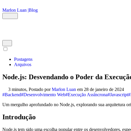
Ir para o conteúdo principal
Marlon Luan |
Blog
Postagens
Arquivos
Node.js: Desvendando o Poder da Execuçã
3 minutos,
Postado por
Marlon Luan
em
28 de janeiro de 2024
#Backend
#Desenvolvimento Web
#Execução Assíncrona
#Javascript
#
Um mergulho aprofundado no Node.js, explorando sua arquitetura ori
Introdução
Node.js tem sido uma escolha popular entre os desenvolvedores, espe