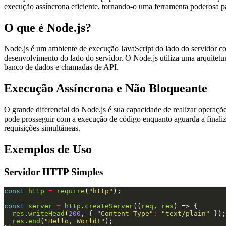
execução assíncrona eficiente, tornando-o uma ferramenta poderosa pa
O que é Node.js?
Node.js é um ambiente de execução JavaScript do lado do servidor c
desenvolvimento do lado do servidor. O Node.js utiliza uma arquitetur
banco de dados e chamadas de API.
Execução Assíncrona e Não Bloqueante
O grande diferencial do Node.js é sua capacidade de realizar operaçõe
pode prosseguir com a execução de código enquanto aguarda a finaliz
requisições simultâneas.
Exemplos de Uso
Servidor HTTP Simples
const
http
=
require
(
"http"
const
server
=
http
.
createServer
((
req
, 
res
res
.
writeHead
(
200
, { 
"Content-Type"
:
"text/plain"
res
.
end
(
"Hello, World!"