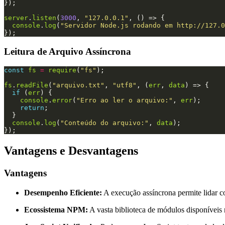
server
.
listen
(
3000
, 
"127.0.0.1"
console
.
log
(
"Servidor Node.js rodando em http://127.0
Leitura de Arquivo Assíncrona
const
fs
=
require
(
"fs"
fs
.
readFile
(
"arquivo.txt"
, 
"utf8"
, (
err
, 
data
if
 (
err
console
.
error
(
"Erro ao ler o arquivo:"
, 
err
return
console
.
log
(
"Conteúdo do arquivo:"
, 
data
Vantagens e Desvantagens
Vantagens
Desempenho Eficiente:
A execução assíncrona permite lidar co
Ecossistema NPM:
A vasta biblioteca de módulos disponíveis