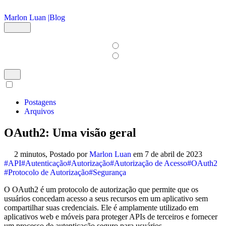
Ir para o conteúdo principal
Marlon Luan |
Blog
Postagens
Arquivos
OAuth2: Uma visão geral
2 minutos,
Postado por
Marlon Luan
em
7 de abril de 2023
#API
#Autenticação
#Autorização
#Autorização de Acesso
#OAuth2
#Protocolo de Autorização
#Segurança
O OAuth2 é um protocolo de autorização que permite que os
usuários concedam acesso a seus recursos em um aplicativo sem
compartilhar suas credenciais. Ele é amplamente utilizado em
aplicativos web e móveis para proteger APIs de terceiros e fornecer
um processo de autenticação seguro para usuários.