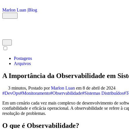
Ir para o conteúdo principal
Marlon Luan |
Blog
Postagens
Arquivos
A Importância da Observabilidade em Sist
3 minutos,
Postado por
Marlon Luan
em
8 de abril de 2024
#DevOps
#Monitoramento
#Observabilidade
#Sistemas Distribuídos
#T
Em um cenário cada vez mais complexo de desenvolvimento de software
confiabilidade e eficácia operacional. A observabilidade se refere à c
resolução de problemas.
O que é Observabilidade?