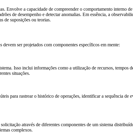
cas. Envolve a capacidade de compreender o comportamento interno de u
 padrões de desempenho e detectar anomalias. Em essência, a observabil
s de suposições ou teorias.
ídos devem ser projetados com componentes específicos em mente:
ma. Isso inclui informações como a utilização de recursos, tempos de re
entes situações.
 úteis para rastrear o histórico de operações, identificar a sequência 
a solicitação através de diferentes componentes de um sistema distribuí
blemas complexos.