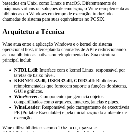
baseados em Unix, como Linux e macOS. Diferentemente de
máquinas virtuais ou soluções de emulação, o Wine reimplementa as
bibliotecas do Windows em tempo de execução, traduzindo
chamadas de sistema para suas equivalentes no POSIX.
Arquitetura Técnica
Wine atua entre a aplicação Windows e o kernel do sistema
operacional host, interceptando chamadas de API e redirecionando-
as para bibliotecas nativas ou reimplementadas. Sua estrutura
principal inclui:
NTDLL.dll
: Interface com o kernel Linux, responsável por
tarefas de baixo nível.
KERNEL32.dll, USER32.dll, GDI32.dll
: Bibliotecas
reimplementadas que fornecem suporte a funções de sistema,
GUI e gráficos.
WineServer
: Componente que gerencia objetos
compartilhados como arquivos, mutexes, janelas e pipes.
WineLoader
: Responsável pelo carregamento de executáveis
PE (Portable Executable) e pela inicialização do ambiente de
execução.
Wine utiliza bibliotecas como
,
,
e
libc
X11
OpenGL