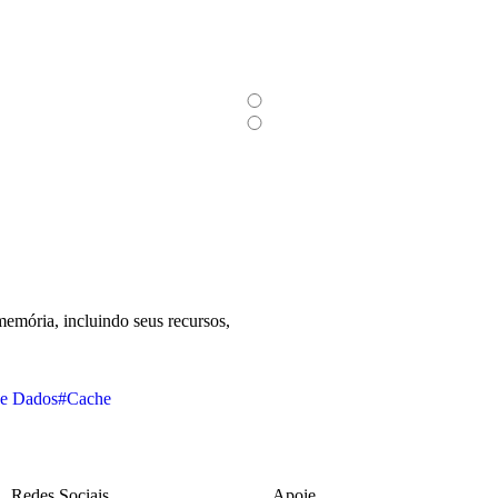
emória, incluindo seus recursos,
e Dados
#Cache
Redes Sociais
Apoie