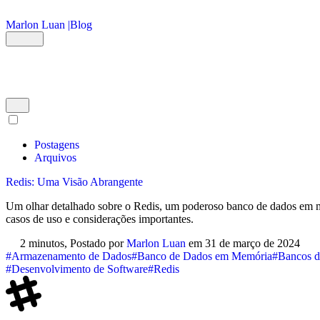
Ir para o conteúdo principal
Marlon Luan |
Blog
Postagens
Arquivos
Redis: Uma Visão Abrangente
Um olhar detalhado sobre o Redis, um poderoso banco de dados em m
casos de uso e considerações importantes.
2 minutos,
Postado por
Marlon Luan
em
31 de março de 2024
#Armazenamento de Dados
#Banco de Dados em Memória
#Bancos d
#Desenvolvimento de Software
#Redis