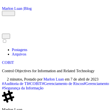
Ir para o conteúdo principal
Marlon Luan |
Blog
Postagens
Arquivos
COBIT
Control Objectives for Information and Related Technology
2 minutos,
Postado por
Marlon Luan
em
7 de abril de 2023
#Auditoria de TI
#COBIT
#Gerenciamento de Riscos
#Gerenciamento 
#Segurança da Informação
Marlon Luan