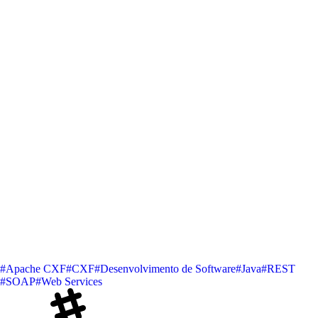
#Apache CXF
#CXF
#Desenvolvimento de Software
#Java
#REST
#SOAP
#Web Services