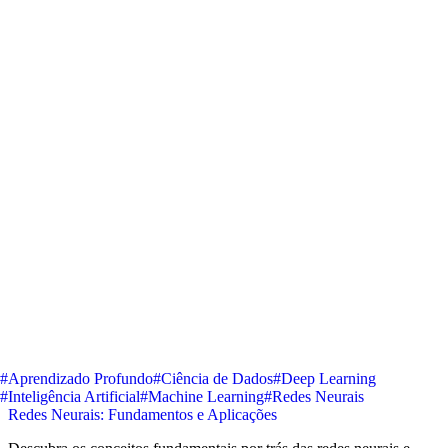
#Aprendizado Profundo
#Ciência de Dados
#Deep Learning
#Inteligência Artificial
#Machine Learning
#Redes Neurais
Redes Neurais: Fundamentos e Aplicações