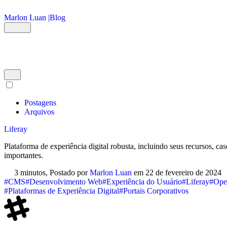
Ir para o conteúdo principal
Marlon Luan |
Blog
Postagens
Arquivos
Liferay
Plataforma de experiência digital robusta, incluindo seus recursos, ca
importantes.
3 minutos,
Postado por
Marlon Luan
em
22 de fevereiro de 2024
#CMS
#Desenvolvimento Web
#Experiência do Usuário
#Liferay
#Ope
#Plataformas de Experiência Digital
#Portais Corporativos