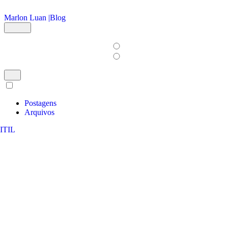
Ir para o conteúdo principal
Marlon Luan |
Blog
Postagens
Arquivos
ITIL