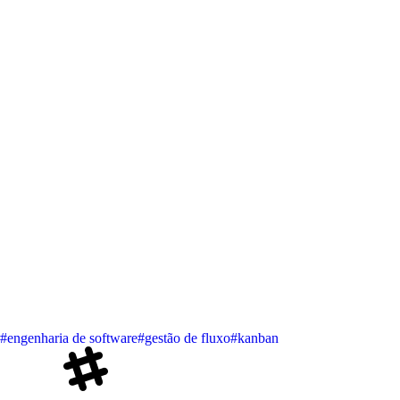
#engenharia de software
#gestão de fluxo
#kanban