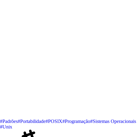
#Padrões
#Portabilidade
#POSIX
#Programação
#Sistemas Operacionais
#Unix