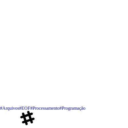
#Arquivos
#EOF
#Processamento
#Programação