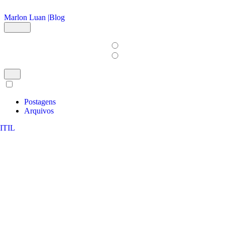
Ir para o conteúdo principal
Marlon Luan |
Blog
Postagens
Arquivos
ITIL