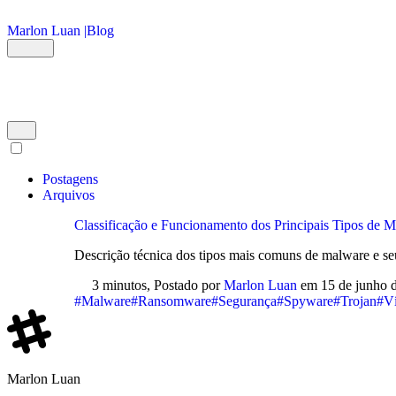
Ir para o conteúdo principal
Marlon Luan |
Blog
Postagens
Arquivos
Classificação e Funcionamento dos Principais Tipos de 
Descrição técnica dos tipos mais comuns de malware e s
3 minutos,
Postado por
Marlon Luan
em
15 de junho 
#Malware
#Ransomware
#Segurança
#Spyware
#Trojan
#Ví
Marlon Luan