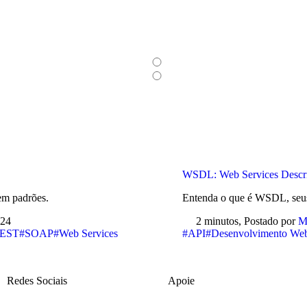
WSDL: Web Services Descr
em padrões.
Entenda o que é WSDL, seus
024
2 minutos,
Postado por
M
EST
#SOAP
#Web Services
#API
#Desenvolvimento We
Redes Sociais
Apoie