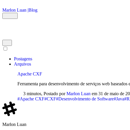
Ir para o conteúdo principal
Marlon Luan |
Blog
Postagens
Arquivos
Apache CXF
Ferramenta para desenvolvimento de serviços web baseados 
3 minutos,
Postado por
Marlon Luan
em
31 de maio de 2
#Apache CXF
#CXF
#Desenvolvimento de Software
#Java
#R
Marlon Luan