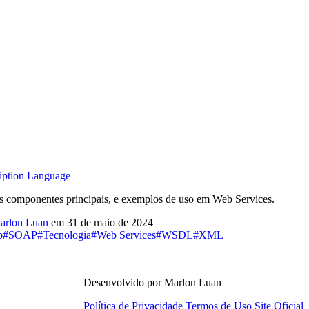
iption Language
 componentes principais, e exemplos de uso em Web Services.
arlon Luan
em
31 de maio de 2024
b
#SOAP
#Tecnologia
#Web Services
#WSDL
#XML
Desenvolvido por Marlon Luan
Política de Privacidade
Termos de Uso
Site Oficial