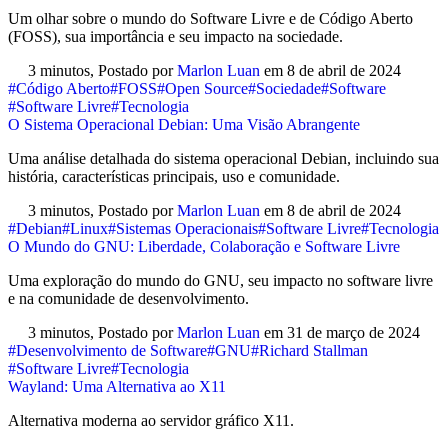
Um olhar sobre o mundo do Software Livre e de Código Aberto
(FOSS), sua importância e seu impacto na sociedade.
3 minutos,
Postado por
Marlon Luan
em
8 de abril de 2024
#Código Aberto
#FOSS
#Open Source
#Sociedade
#Software
#Software Livre
#Tecnologia
O Sistema Operacional Debian: Uma Visão Abrangente
Uma análise detalhada do sistema operacional Debian, incluindo sua
história, características principais, uso e comunidade.
3 minutos,
Postado por
Marlon Luan
em
8 de abril de 2024
#Debian
#Linux
#Sistemas Operacionais
#Software Livre
#Tecnologia
O Mundo do GNU: Liberdade, Colaboração e Software Livre
Uma exploração do mundo do GNU, seu impacto no software livre
e na comunidade de desenvolvimento.
3 minutos,
Postado por
Marlon Luan
em
31 de março de 2024
#Desenvolvimento de Software
#GNU
#Richard Stallman
#Software Livre
#Tecnologia
Wayland: Uma Alternativa ao X11
Alternativa moderna ao servidor gráfico X11.