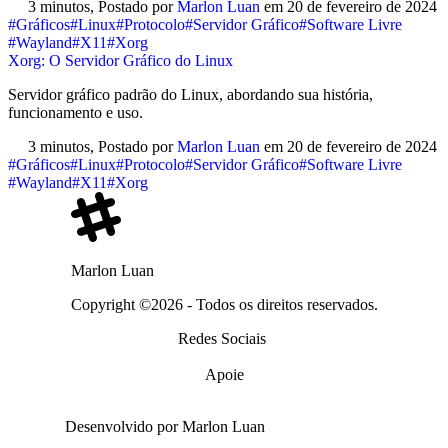
3 minutos,
Postado por
Marlon Luan
em
20 de fevereiro de 2024
#Gráficos
#Linux
#Protocolo
#Servidor Gráfico
#Software Livre
#Wayland
#X11
#Xorg
Xorg: O Servidor Gráfico do Linux
Servidor gráfico padrão do Linux, abordando sua história,
funcionamento e uso.
3 minutos,
Postado por
Marlon Luan
em
20 de fevereiro de 2024
#Gráficos
#Linux
#Protocolo
#Servidor Gráfico
#Software Livre
#Wayland
#X11
#Xorg
Marlon Luan
Copyright ©2026 - Todos os direitos reservados.
Redes Sociais
Apoie
Desenvolvido por Marlon Luan