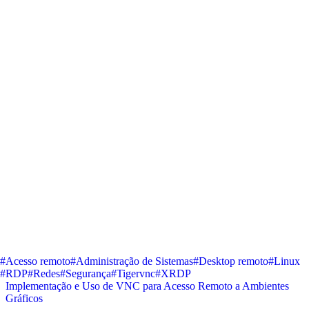
#Acesso remoto
#Administração de Sistemas
#Desktop remoto
#Linux
#RDP
#Redes
#Segurança
#Tigervnc
#XRDP
Implementação e Uso de VNC para Acesso Remoto a Ambientes
Gráficos