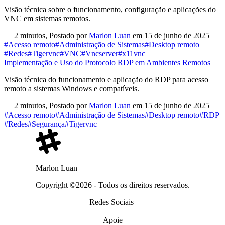
Visão técnica sobre o funcionamento, configuração e aplicações do
VNC em sistemas remotos.
2 minutos,
Postado por
Marlon Luan
em
15 de junho de 2025
#Acesso remoto
#Administração de Sistemas
#Desktop remoto
#Redes
#Tigervnc
#VNC
#Vncserver
#x11vnc
Implementação e Uso do Protocolo RDP em Ambientes Remotos
Visão técnica do funcionamento e aplicação do RDP para acesso
remoto a sistemas Windows e compatíveis.
2 minutos,
Postado por
Marlon Luan
em
15 de junho de 2025
#Acesso remoto
#Administração de Sistemas
#Desktop remoto
#RDP
#Redes
#Segurança
#Tigervnc
Marlon Luan
Copyright ©2026 - Todos os direitos reservados.
Redes Sociais
Apoie