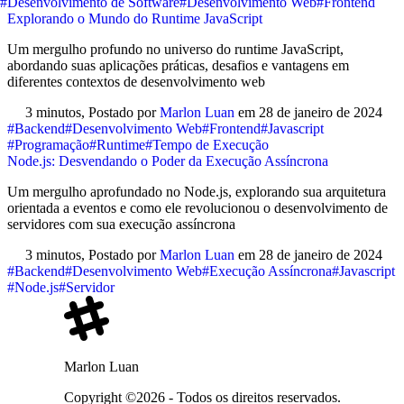
#Desenvolvimento de Software
#Desenvolvimento Web
#Frontend
Explorando o Mundo do Runtime JavaScript
Um mergulho profundo no universo do runtime JavaScript,
abordando suas aplicações práticas, desafios e vantagens em
diferentes contextos de desenvolvimento web
3 minutos,
Postado por
Marlon Luan
em
28 de janeiro de 2024
#Backend
#Desenvolvimento Web
#Frontend
#Javascript
#Programação
#Runtime
#Tempo de Execução
Node.js: Desvendando o Poder da Execução Assíncrona
Um mergulho aprofundado no Node.js, explorando sua arquitetura
orientada a eventos e como ele revolucionou o desenvolvimento de
servidores com sua execução assíncrona
3 minutos,
Postado por
Marlon Luan
em
28 de janeiro de 2024
#Backend
#Desenvolvimento Web
#Execução Assíncrona
#Javascript
#Node.js
#Servidor
Marlon Luan
Copyright ©2026 - Todos os direitos reservados.