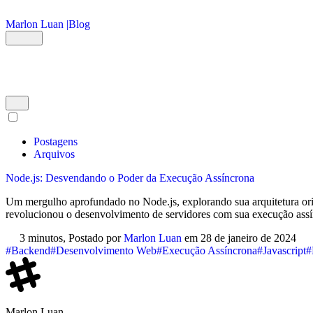
Ir para o conteúdo principal
Marlon Luan |
Blog
Postagens
Arquivos
Node.js: Desvendando o Poder da Execução Assíncrona
Um mergulho aprofundado no Node.js, explorando sua arquitetura ori
revolucionou o desenvolvimento de servidores com sua execução ass
3 minutos,
Postado por
Marlon Luan
em
28 de janeiro de 2024
#Backend
#Desenvolvimento Web
#Execução Assíncrona
#Javascript
#
Marlon Luan