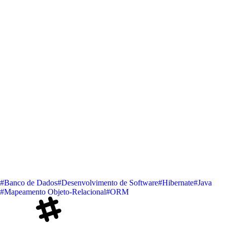
#Banco de Dados
#Desenvolvimento de Software
#Hibernate
#Java
#Mapeamento Objeto-Relacional
#ORM