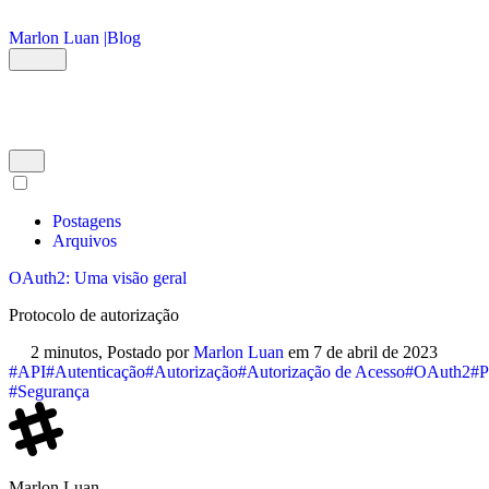
Ir para o conteúdo principal
Marlon Luan |
Blog
Postagens
Arquivos
OAuth2: Uma visão geral
Protocolo de autorização
2 minutos,
Postado por
Marlon Luan
em
7 de abril de 2023
#API
#Autenticação
#Autorização
#Autorização de Acesso
#OAuth2
#P
#Segurança
Marlon Luan