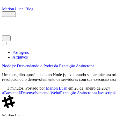
Ir para o conteúdo principal
Marlon Luan |
Blog
Postagens
Arquivos
Node.js: Desvendando o Poder da Execução Assíncrona
Um mergulho aprofundado no Node.js, explorando sua arquitetura ori
revolucionou o desenvolvimento de servidores com sua execução ass
3 minutos,
Postado por
Marlon Luan
em
28 de janeiro de 2024
#Backend
#Desenvolvimento Web
#Execução Assíncrona
#Javascript
#
Marlon Luan